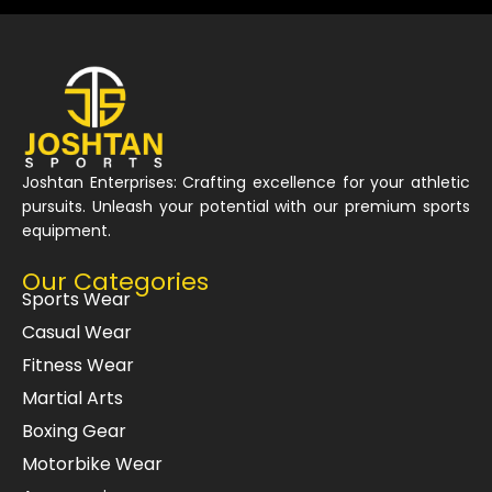
Joshtan Enterprises: Crafting excellence for your athletic
pursuits. Unleash your potential with our premium sports
equipment.
Our Categories
Sports Wear
Casual Wear
Fitness Wear
Martial Arts
Boxing Gear
Motorbike Wear