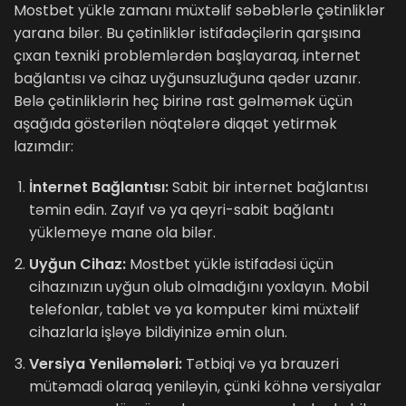
Mostbet yükle zamanı müxtəlif səbəblərlə çətinliklər
yarana bilər. Bu çətinliklər istifadəçilərin qarşısına
çıxan texniki problemlərdən başlayaraq, internet
bağlantısı və cihaz uyğunsuzluğuna qədər uzanır.
Belə çətinliklərin heç birinə rast gəlməmək üçün
aşağıda göstərilən nöqtələrə diqqət yetirmək
lazımdır:
İnternet Bağlantısı:
Sabit bir internet bağlantısı
təmin edin. Zayıf və ya qeyri-sabit bağlantı
yüklemeye mane ola bilər.
Uyğun Cihaz:
Mostbet yükle istifadəsi üçün
cihazınızın uyğun olub olmadığını yoxlayın. Mobil
telefonlar, tablet və ya komputer kimi müxtəlif
cihazlarla işləyə bildiyinizə əmin olun.
Versiya Yeniləmələri:
Tətbiqi və ya brauzeri
mütəmadi olaraq yeniləyin, çünki köhnə versiyalar