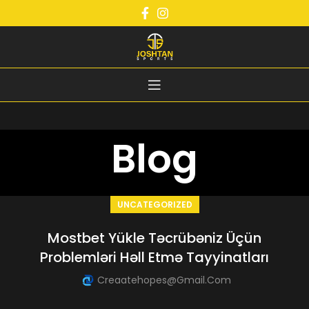
Blog
UNCATEGORIZED
Mostbet Yükle Təcrübəniz Üçün
Problemləri Həll Etmə Tayyinatları
Creaatehopes@gmail.com