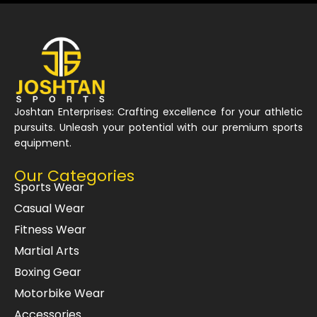
Joshtan Enterprises: Crafting excellence for your athletic
pursuits. Unleash your potential with our premium sports
equipment.
Our Categories
Sports Wear
Casual Wear
Fitness Wear
Martial Arts
Boxing Gear
Motorbike Wear
Accessories