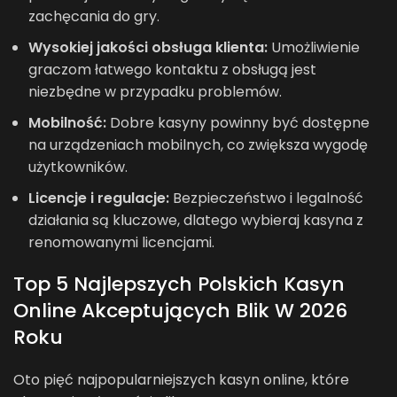
zachęcania do gry.
Wysokiej jakości obsługa klienta:
Umożliwienie
graczom łatwego kontaktu z obsługą jest
niezbędne w przypadku problemów.
Mobilność:
Dobre kasyny powinny być dostępne
na urządzeniach mobilnych, co zwiększa wygodę
użytkowników.
Licencje i regulacje:
Bezpieczeństwo i legalność
działania są kluczowe, dlatego wybieraj kasyna z
renomowanymi licencjami.
Top 5 Najlepszych Polskich Kasyn
Online Akceptujących Blik W 2026
Roku
Oto pięć najpopularniejszych kasyn online, które