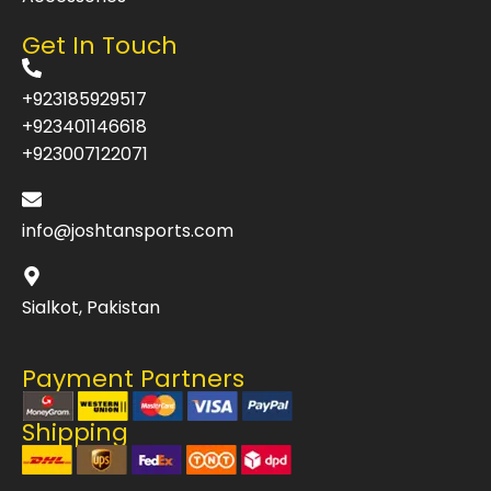
Get In Touch
+923185929517
+923401146618
+923007122071
info@joshtansports.com
Sialkot, Pakistan
Payment Partners
Shipping