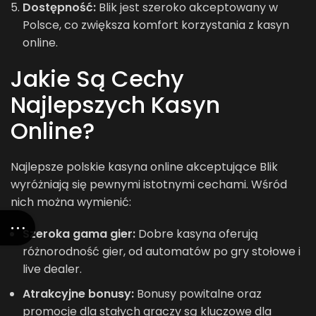
Dostępność:
Blik jest szeroko akceptowany w
Polsce, co zwiększa komfort korzystania z kasyn
online.
Jakie Są Cechy
Najlepszych Kasyn
Online?
Najlepsze polskie kasyna online akceptujące Blik
wyróżniają się pewnymi istotnymi cechami. Wśród
nich można wymienić:
Szeroka gama gier:
Dobre kasyna oferują
różnorodność gier, od automatów po gry stołowe i
live dealer.
Atrakcyjne bonusy:
Bonusy powitalne oraz
promocje dla stałych graczy są kluczowe dla