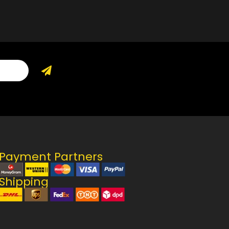
Payment Partners
Shipping