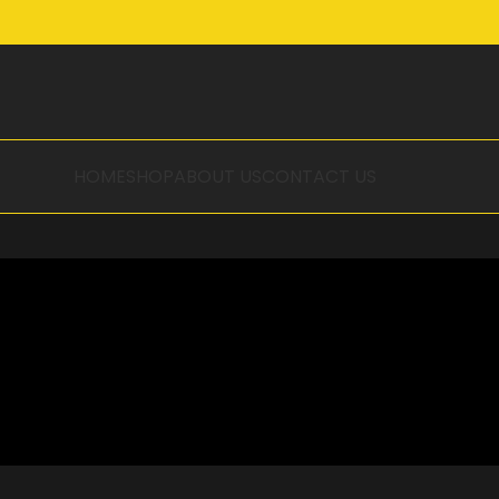
HOME
SHOP
ABOUT US
CONTACT US