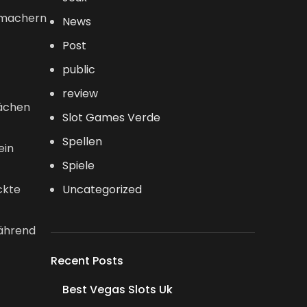
chmachern
News
Post
public
review
lächen
Slot Games Verde
Spellen
ein
Spiele
ckte
Uncategorized
ährend
Recent Posts
Best Vegas Slots Uk