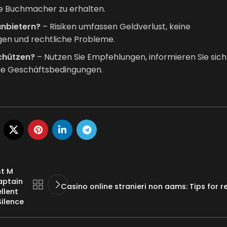
e Buchmacher zu erhalten.
anbietern?
– Risiken umfassen Geldverlust, keine
en und rechtliche Probleme.
chützen?
– Nutzen Sie Empfehlungen, informieren Sie sich
 die Geschäftsbedingungen.
st M
aptain
Casino online stranieri non aams: Tips for r
llent
Silence