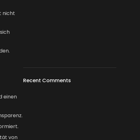
t nicht
sich
den.
Recent Comments
d einen
nsparenz.
ormiert.
tät von