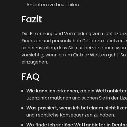
Anbietern zu beurteilen.
Fazit
Die Erkennung und Vermeidung von nicht lizenz
Finanzen und persönlichen Daten zu schützen.
sicherzustellen, dass Sie nur bei vertrauenswürd
vorsichtig, wenn es um Online-Wetten geht. So
einzugehen.
FAQ
Wie kann ich erkennen, ob ein Wettanbieter l
Lizenzinformationen und suchen Sie in der L
Was passiert, wenn ich bei einem nicht lize
und rechtliche Konsequenzen zu haben.
Wo finde ich seriöse Wettanbieter in Deuts