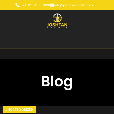
+92-123-456-7890
info@joshtansports.com
Blog
UNCATEGORIZED