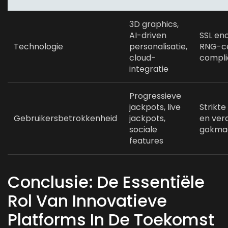
3D graphics,
AI-driven
SSL enc
Technologie
personalisatie,
RNG-cer
cloud-
compl
integratie
Progressieve
jackpots, live
Strikte
Gebruikersbetrokkenheid
jackpots,
en ver
sociale
gokma
features
Conclusie: De Essentiële
Rol Van Innovatieve
Platforms In De Toekomst