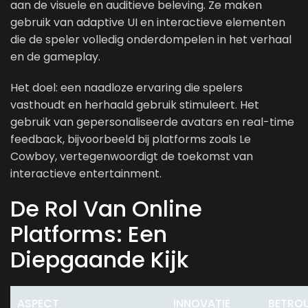
aan de visuele en auditieve beleving. Ze maken
gebruik van adaptive UI en interactieve elementen
die de speler volledig onderdompelen in het verhaal
en de gameplay.
Het doel: een naadloze ervaring die spelers
vasthoudt en herhaald gebruik stimuleert. Het
gebruik van gepersonaliseerde avatars en real-time
feedback, bijvoorbeeld bij platforms zoals Le
Cowboy, vertegenwoordigt de toekomst van
interactieve entertainment.
De Rol Van Online
Platforms: Een
Diepgaande Kijk
ASPECT
INNOVATIE
BETRO