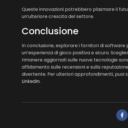
Queste innovazioni potrebbero plasmare il futu
un’ulteriore crescita del settore.
Conclusione
In conclusione, esplorare i fornitori di softwar
un’esperienza di gioco positiva e sicura. Scegliere 
rimanere aggiornati sulle nuove tecnologie sono
affidamento sulle recensioni e sulla reputazione 
divertente. Per ulteriori approfondimenti, puoi 
LinkedIn
.