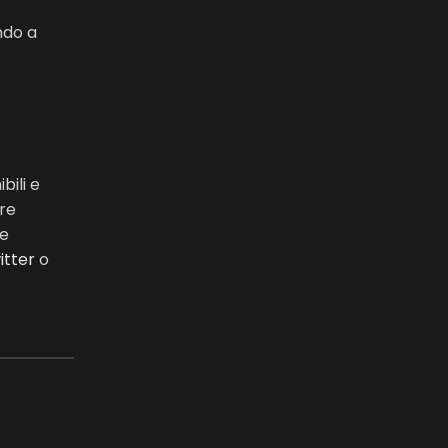
ndo a
bili e
are
 e
itter
o