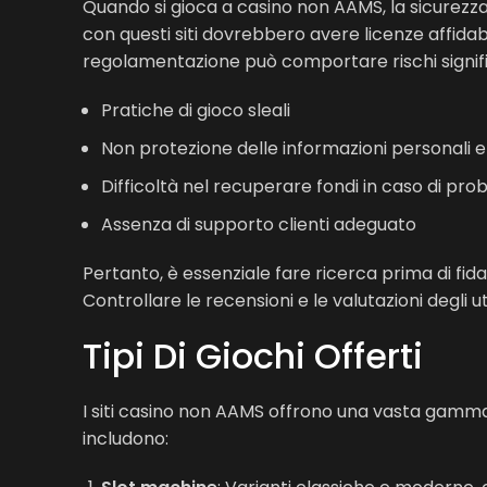
Quando si gioca a casino non AAMS, la sicurezza 
con questi siti dovrebbero avere licenze affidab
regolamentazione può comportare rischi significa
Pratiche di gioco sleali
Non protezione delle informazioni personali e 
Difficoltà nel recuperare fondi in caso di prob
Assenza di supporto clienti adeguato
Pertanto, è essenziale fare ricerca prima di fida
Controllare le recensioni e le valutazioni degli 
Tipi Di Giochi Offerti
I siti casino non AAMS offrono una vasta gamma di
includono: