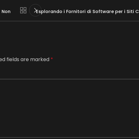
o Non
Esplorando i Fornitori di Software per i Siti
ed fields are marked
*