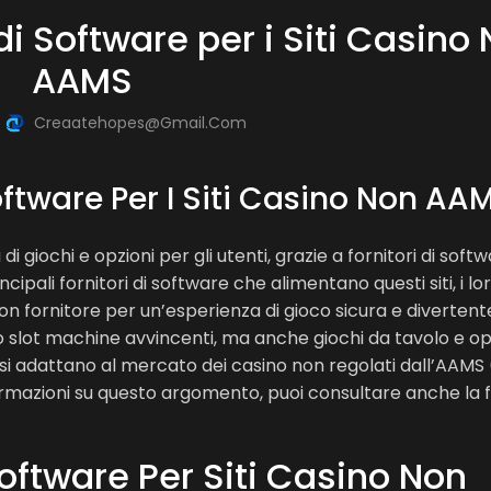
di Software per i Siti Casino
AAMS
Creaatehopes@gmail.com
Software Per I Siti Casino Non AA
giochi e opzioni per gli utenti, grazie a fornitori di softw
cipali fornitori di software che alimentano questi siti, i lo
on fornitore per un’esperienza di gioco sicura e divertente
o slot machine avvincenti, ma anche giochi da tavolo e op
 si adattano al mercato dei casino non regolati dall’AAMS
ormazioni su questo argomento, puoi consultare anche la 
 Software Per Siti Casino Non