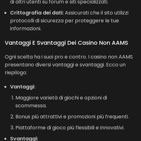
di altri utenti su forum e siti specializzati.
Crittografia dei dati:
Assicurati che il sito utilizzi
protocolli di sicurezza per proteggere le tue
informazioni.
Vantaggi E Svantaggi Dei Casino Non AAMS
Ogni scelta ha i suoi pro e contro. I casino non AAMS
presentano diversi vantaggi e svantaggi. Ecco un
riepilogo:
Vantaggi:
Maggiore varietà di giochi e opzioni di
scommessa.
Bonus più attrattivi e promozioni più frequenti.
Piattaforme di gioco più flessibili e innovativi.
Svantaggi: