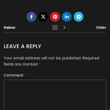
Newer
Older
LEAVE A REPLY
Your email address will not be published.
Required
fields are marked
*
Comment
*