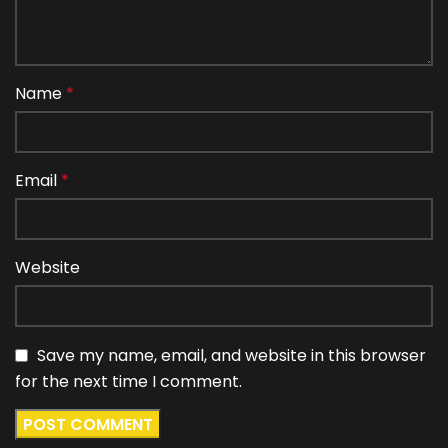
Name
*
Email
*
Website
Save my name, email, and website in this browser
for the next time I comment.