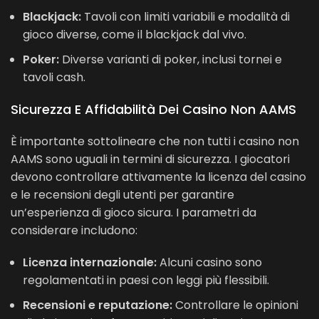
Blackjack:
Tavoli con limiti variabili e modalità di
gioco diverse, come il blackjack dal vivo.
Poker:
Diverse varianti di poker, inclusi tornei e
tavoli cash.
Sicurezza E Affidabilità Dei Casino Non AAMS
È importante sottolineare che non tutti i casino non
AAMS sono uguali in termini di sicurezza. I giocatori
devono controllare attivamente la licenza del casino
e le recensioni degli utenti per garantire
un’esperienza di gioco sicura. I parametri da
considerare includono:
Licenza internazionale:
Alcuni casino sono
regolamentati in paesi con leggi più flessibili.
Recensioni e reputazione:
Controllare le opinioni