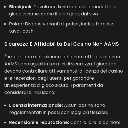
Blackjack:
Tavoli con limiti variabili e modalità di
gioco diverse, come il blackjack dal vivo.
Poker:
Diverse varianti di poker, inclusi tornei e
tavoli cash.
Sicurezza E Affidabilità Dei Casino Non AAMS
È importante sottolineare che non tutti i casino non
AAMS sono uguali in termini di sicurezza. I giocatori
devono controllare attivamente la licenza del casino
e le recensioni degli utenti per garantire
un’esperienza di gioco sicura. I parametri da
considerare includono:
Licenza internazionale:
Alcuni casino sono
regolamentati in paesi con leggi più flessibili.
Recensioni e reputazione:
Controllare le opinioni