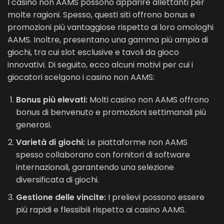
I casino non AAMS possono apparire allettanti per
molte ragioni. Spesso, questi siti offrono bonus e
promozioni più vantaggiose rispetto ai loro omologhi
AAMS. Inoltre, presentano una gamma più ampia di
giochi, tra cui slot esclusive e tavoli da gioco
innovativi. Di seguito, ecco alcuni motivi per cui i
giocatori scelgono i casino non AAMS:
Bonus più elevati:
Molti casino non AAMS offrono
bonus di benvenuto e promozioni settimanali più
generosi.
Varietà di giochi:
Le piattaforme non AAMS
spesso collaborano con fornitori di software
internazionali, garantendo una selezione
diversificata di giochi.
Gestione delle vincite:
I prelievi possono essere
più rapidi e flessibili rispetto ai casino AAMS.