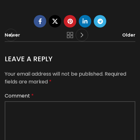
Newer
Older
LEAVE A REPLY
Your email address will not be published.
Required
fields are marked
*
Comment
*