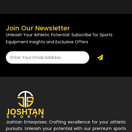
Join Our Newsletter
Unleash Your Athletic Potential: Subscribe for Sports
Equipment Insights and Exclusive Offers
Joshtan Enterprises: Crafting excellence for your athletic
pursuits. Unleash your potential with our premium sports