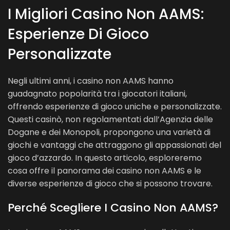
I Migliori Casino Non AAMS:
Esperienze Di Gioco
Personalizzate
Negli ultimi anni, i casino non AAMS hanno
guadagnato popolarità tra i giocatori italiani,
offrendo esperienze di gioco uniche e personalizzate.
Questi casinò, non regolamentati dall’Agenzia delle
Dogane e dei Monopoli, propongono una varietà di
giochi e vantaggi che attraggono gli appassionati del
gioco d’azzardo. In questo articolo, esploreremo
cosa offre il panorama dei casino non AAMS e le
diverse esperienze di gioco che si possono trovare.
Perché Scegliere I Casino Non AAMS?