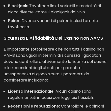
Blackjack:
Tavoli con limiti variabili e modalità di
gioco diverse, come il blackjack dal vivo.
Poker:
Diverse varianti di poker, inclusi tornei e
tavoli cash.
Sicurezza E Affidabilità Dei Casino Non AAMS
È importante sottolineare che non tutti i casino non
AAMS sono uguali in termini di sicurezza. I giocatori
devono controllare attivamente la licenza del casino
e le recensioni degli utenti per garantire
un’esperienza di gioco sicura. I parametri da
considerare includono:
Licenza internazionale:
Alcuni casino sono
regolamentati in paesi con leggi più flessibili.
Recensioni e reputazione:
Controllare le opinioni