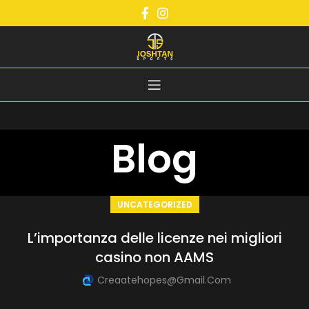
Blog
UNCATEGORIZED
L’importanza delle licenze nei migliori
casino non AAMS
Creaatehopes@gmail.com