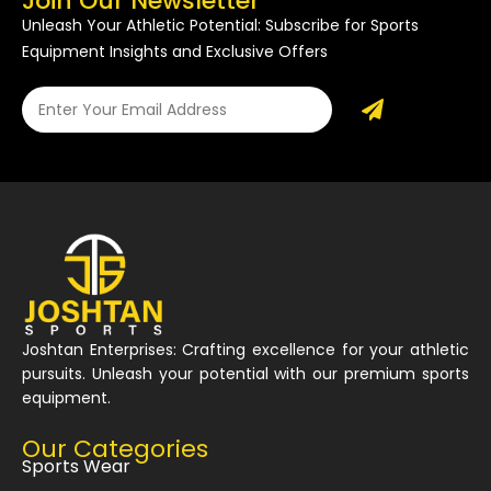
Join Our Newsletter
Unleash Your Athletic Potential: Subscribe for Sports
Equipment Insights and Exclusive Offers
Joshtan Enterprises: Crafting excellence for your athletic
pursuits. Unleash your potential with our premium sports
equipment.
Our Categories
Sports Wear