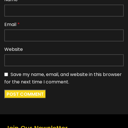
Email
*
Website
Save my name, email, and website in this browser
for the next time I comment.