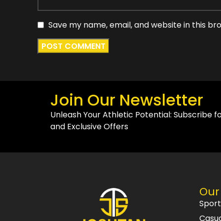
Save my name, email, and website in this br
Join Our Newsletter
Unleash Your Athletic Potential: Subscribe f
and Exclusive Offers
Our
Spor
Casu