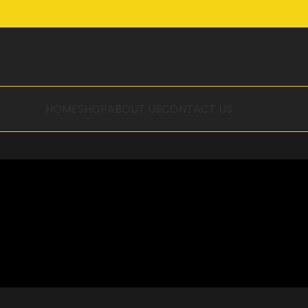
HOME
SHOP
ABOUT US
CONTACT US