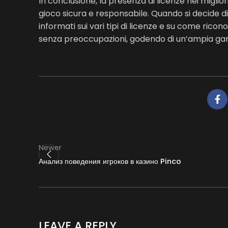
In conclusione, la presenza di licenze nei migl
gioco sicura e responsabile. Quando si decide di
informati sui vari tipi di licenze e su come ricon
senza preoccupazioni, godendo di un’ampia gam
Newer
Анализ поведения игроков в казино Pinco
LEAVE A REPLY