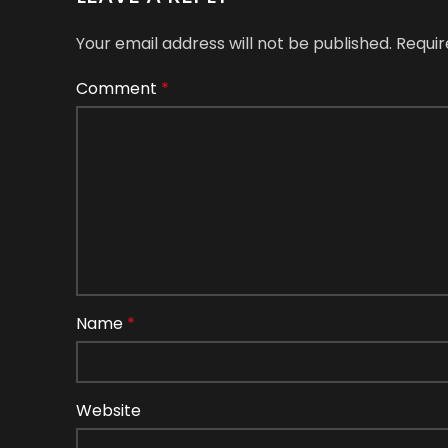
Your email address will not be published.
Requir
Comment
*
Name
*
Website