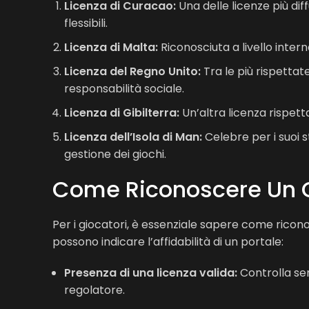
Licenza di Curacao:
Una delle licenze più diff
flessibili.
Licenza di Malta:
Riconosciuta a livello intern
Licenza del Regno Unito:
Tra le più rispettate
responsabilità sociale.
Licenza di Gibilterra:
Un’altra licenza rispett
Licenza dell’Isola di Man:
Celebre per i suoi 
gestione dei giochi.
Come Riconoscere Un C
Per i giocatori, è essenziale sapere come ricon
possono indicare l’affidabilità di un portale:
Presenza di una licenza valida:
Controlla semp
regolatore.