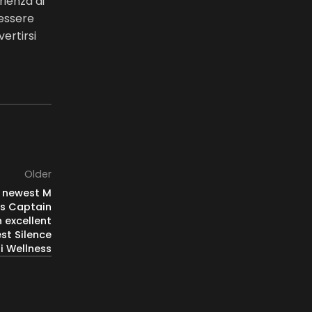
rienza di
 essere
vertirsi
Older
e newest M
is Captain
 excellent
st Silence
i Wellness