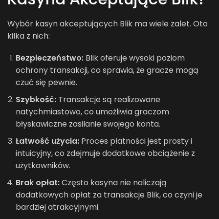
Wybór kasyn akceptujących Blik ma wiele zalet. Oto
kilka z nich:
Bezpieczeństwo:
Blik oferuje wysoki poziom
ochrony transakcji, co sprawia, że gracze mogą
czuć się pewnie.
Szybkość:
Transakcje są realizowane
natychmiastowo, co umożliwia graczom
błyskawiczne zasilanie swojego konta.
Łatwość użycia:
Proces płatności jest prosty i
intuicyjny, co zdejmuje dodatkowe obciążenie z
użytkowników.
Brak opłat:
Często kasyna nie naliczają
dodatkowych opłat za transakcje Blik, co czyni je
bardziej atrakcyjnymi.