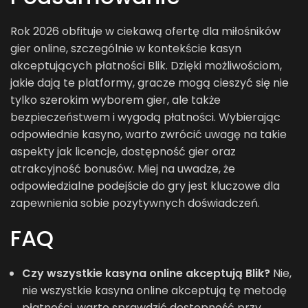
Rok 2026 obfituje w ciekawą ofertę dla miłośników
gier online, szczególnie w kontekście kasyn
akceptujących płatności Blik. Dzięki możliwościom,
jakie dają te platformy, gracze mogą cieszyć się nie
tylko szerokim wyborem gier, ale także
bezpieczeństwem i wygodą płatności. Wybierając
odpowiednie kasyno, warto zwrócić uwagę na takie
aspekty jak licencje, dostępność gier oraz
atrakcyjność bonusów. Miej na uwadze, że
odpowiedzialne podejście do gry jest kluczowe dla
zapewnienia sobie pozytywnych doświadczeń.
FAQ
Czy wszystkie kasyna online akceptują Blik?
Nie,
nie wszystkie kasyna online akceptują tę metodę
płatności, warto sprawdzić dostępność przy