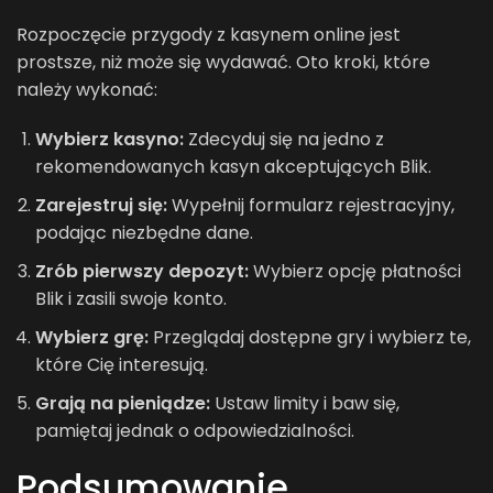
Rozpoczęcie przygody z kasynem online jest
prostsze, niż może się wydawać. Oto kroki, które
należy wykonać:
Wybierz kasyno:
Zdecyduj się na jedno z
rekomendowanych kasyn akceptujących Blik.
Zarejestruj się:
Wypełnij formularz rejestracyjny,
podając niezbędne dane.
Zrób pierwszy depozyt:
Wybierz opcję płatności
Blik i zasili swoje konto.
Wybierz grę:
Przeglądaj dostępne gry i wybierz te,
które Cię interesują.
Grają na pieniądze:
Ustaw limity i baw się,
pamiętaj jednak o odpowiedzialności.
Podsumowanie