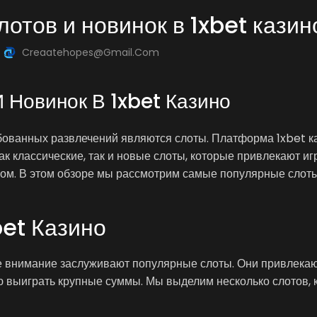
отов и новинок в 1xbet казин
Creaatehopes@gmail.com
 Новинок В 1xbet Казино
бованных развлечений являются слоты. Платформа 1xbet к
ак классические, так и новые слоты, которые привлекают иг
ом. В этом обзоре мы рассмотрим самые популярные слоты
et Казино
е внимание заслуживают популярные слоты. Они привлекаю
ью выиграть крупные суммы. Мы выделим несколько слотов,