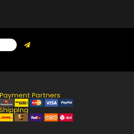
Payment Partners
Shipping