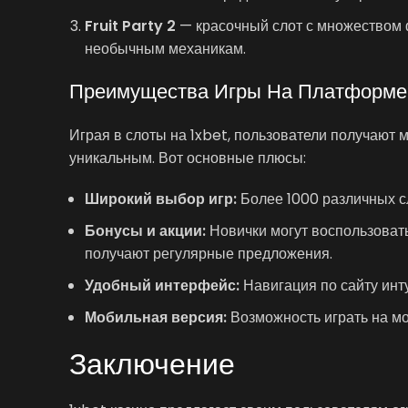
Fruit Party 2
— красочный слот с множеством ф
необычным механикам.
Преимущества Игры На Платформе
Играя в слоты на 1xbet, пользователи получают
уникальным. Вот основные плюсы:
Широкий выбор игр:
Более 1000 различных сл
Бонусы и акции:
Новички могут воспользоват
получают регулярные предложения.
Удобный интерфейс:
Навигация по сайту инту
Мобильная версия:
Возможность играть на мо
Заключение