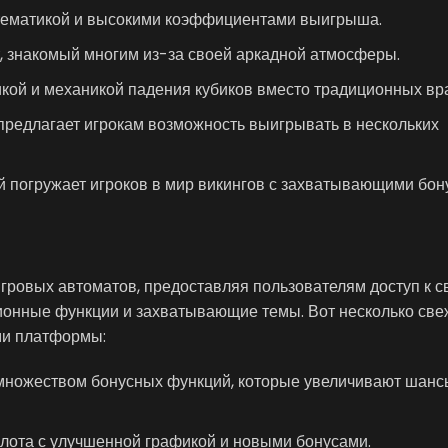
 тематикой и высокими коэффициентами выигрыша.
т, знакомый многим из-за своей аркадной атмосферы.
кой и механикой падения кубиков вместо традиционных вр
 предлагает игрокам возможность выигрывать в нескольких
й погружает игроков в мир викингов с захватывающими бон
игровых автоматов, предоставляя пользователям доступ к 
ционные функции и захватывающие темы. Вот несколько све
ми платформы:
 множеством бонусных функций, которые увеличивают шанс
лота с улучшенной графикой и новыми бонусами.