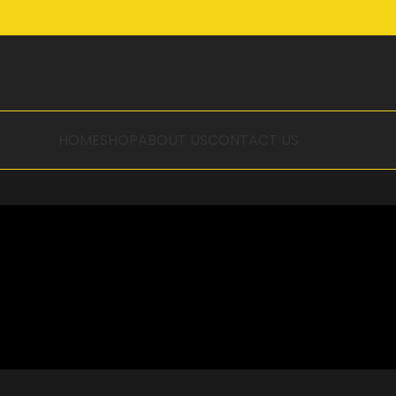
HOME
SHOP
ABOUT US
CONTACT US