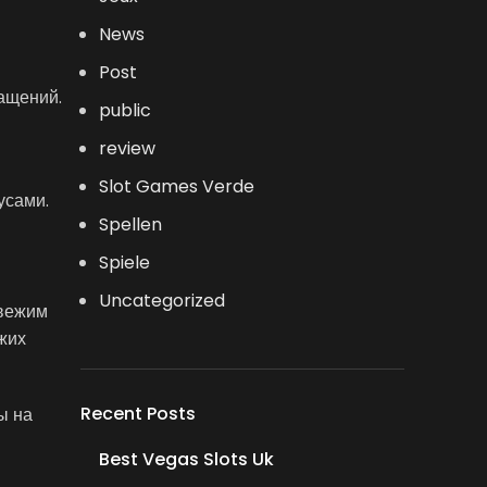
News
Post
ащений.
public
review
Slot Games Verde
усами.
Spellen
Spiele
Uncategorized
свежим
жих
Recent Posts
ы на
Best Vegas Slots Uk