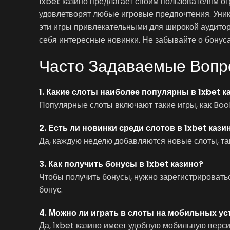
1xbet казино предлагает своим пользователям огр
удовлетворят любые игровые предпочтения. Уник
эти игры привлекательными для широкой аудитор
себя интересные новинки. Не забывайте о бонус
Часто Задаваемые Вопр
1. Какие слоты наиболее популярны в 1xbet к
Популярные слоты включают такие игры, как Book 
2. Есть ли новинки среди слотов в 1xbet кази
Да, каждую неделю добавляются новые слоты, таки
3. Как получить бонусы в 1xbet казино?
Чтобы получить бонусы, нужно зарегистрироватьс
бонус.
4. Можно ли играть в слоты на мобильных ус
Да, 1xbet казино имеет удобную мобильную верси