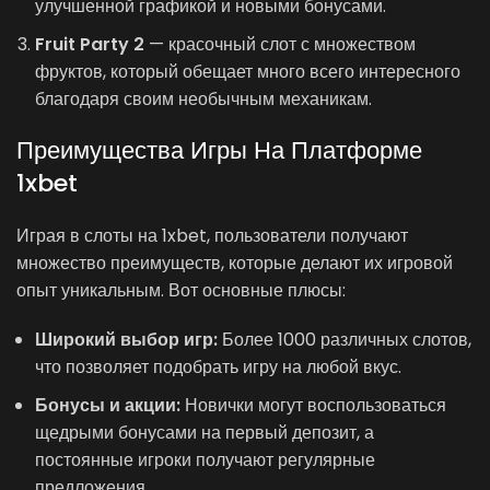
улучшенной графикой и новыми бонусами.
Fruit Party 2
— красочный слот с множеством
фруктов, который обещает много всего интересного
благодаря своим необычным механикам.
Преимущества Игры На Платформе
1xbet
Играя в слоты на 1xbet, пользователи получают
множество преимуществ, которые делают их игровой
опыт уникальным. Вот основные плюсы:
Широкий выбор игр:
Более 1000 различных слотов,
что позволяет подобрать игру на любой вкус.
Бонусы и акции:
Новички могут воспользоваться
щедрыми бонусами на первый депозит, а
постоянные игроки получают регулярные
предложения.