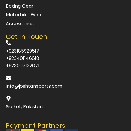
Boxing Gear
Motorbike Wear
Accessories
Get In Touch
+923185929517
+923401146618
+923007122071
info@joshtansports.com
Sialkot, Pakistan
Payment Partners