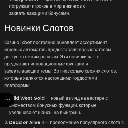
погружает игроков в мир викингов с
захватывающими бонусами.
Новинки Слотов
Казино 1xbet постоянно обновляет ассортимент
игровых автоматов, предоставляя пользователям
доступ к свежим релизам. Эти новинки часто
предлагают инновационные функции и
захватывающие темы. Вот несколько свежих слотов,
которые являются настоящими гордостями
платформы:
Wild West Gold
— новый взгляд на вестерн с
множеством бонусных функций, которые
увеличивают шансы на выигрыш.
Dead or Alive II
— продолжение популярного слота с