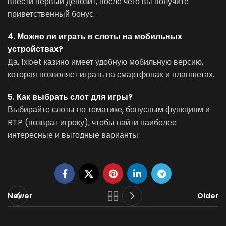
внести первый депозит, после чего вы получите
приветственный бонус.
4. Можно ли играть в слоты на мобильных
устройствах?
Да, 1xbet казино имеет удобную мобильную версию,
которая позволяет играть на смартфонах и планшетах.
5. Как выбрать слот для игры?
Выбирайте слоты по тематике, бонусным функциям и
RTP (возврат игроку), чтобы найти наиболее
интересные и выгодные варианты.
Newer
Older