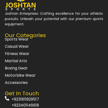
Joshtan Enterprises: Crafting excellence for your athletic
pursuits. Unleash your potential with our premium sports
equipment.
Our Categories
Sports Wear
Casual Wear
Fitness Wear
Martial Arts
Boxing Gear
Motorbike Wear
Accessories
Get In Touch
+923185929517
+923401146618