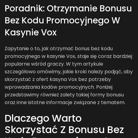
Poradnik: Otrzymanie Bonusu
Bez Kodu Promocyjnego W
Kasynie Vox
Zapytanie o to, jak otrzymać bonus bez kodu
promocyjnego w kasynie Vox, staje się coraz bardziej
popularne wśród graczy. W tym artykule
szczegółowo omówimy, jakie kroki należy podjąć, aby
skorzystać z ofert kasyna Vox bez potrzeby
wprowadzania kodów promocyjnych. Poniżej
przedstawimy również zalety takiej formy bonusu
oraz inne istotne informacje związane z tematem.
Dlaczego Warto
Skorzystać Z Bonusu Bez