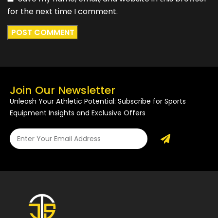
for the next time I comment.
Join Our Newsletter
Unleash Your Athletic Potential: Subscribe for Sports
Equipment Insights and Exclusive Offers