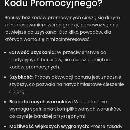
Kodu Promocyjnego?
Bonusy bez kodów promocyjnych cieszą się dużym
zainteresowaniem wśród graczy, ponieważ są one
łatwiejsze do uzyskania. Oto kilka powodów, dla
których warto się nimi zainteresować:
Łatwość uzyskania:
W przeciwieństwie do
tradycyjnych bonusów, nie musisz pamiętać
kodów promocyjnych.
Szybkość:
Proces aktywacji bonusu jest znacznie
szybszy, co pozwala na natychmiastowe cieszenie
się grą.
Brak złożonych warunków:
Wiele ofert nie
wymaga spełnienia skomplikowanych warunków,
co czyni je bardziej przystępnymi.
Możliwość większych wygranych:
Proste zasady