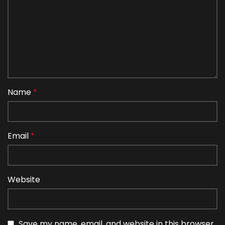
Name
*
Email
*
Website
Save my name, email, and website in this browser