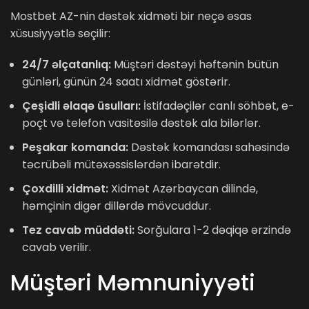
Mostbet AZ-nin dəstək xidməti bir neçə əsas
xüsusiyyətlə seçilir:
24/7 əlçatanlıq:
Müştəri dəstəyi həftənin bütün
günləri, günün 24 saatı xidmət göstərir.
Çeşidli əlaqə üsulları:
İstifadəçilər canlı söhbət, e-
poçt və telefon vasitəsilə dəstək ala bilərlər.
Peşakar komanda:
Dəstək komandası sahəsində
təcrübəli mütəxəssislərdən ibarətdir.
Çoxdilli xidmət:
Xidmət Azərbaycan dilində,
həmçinin digər dillərdə mövcuddur.
Tez cavab müddəti:
Sorğulara 1-2 dəqiqə ərzində
cavab verilir.
Müştəri Məmnuniyyəti