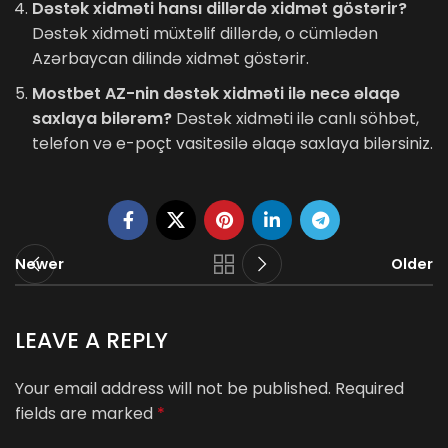
Dəstək xidməti hansı dillərdə xidmət göstərir?
Dəstək xidməti müxtəlif dillərdə, o cümlədən
Azərbaycan dilində xidmət göstərir.
Mostbet AZ-nin dəstək xidməti ilə necə əlaqə
saxlaya bilərəm?
Dəstək xidməti ilə canlı söhbət,
telefon və e-poçt vasitəsilə əlaqə saxlaya bilərsiniz.
Newer
Older
LEAVE A REPLY
Your email address will not be published.
Required
fields are marked
*