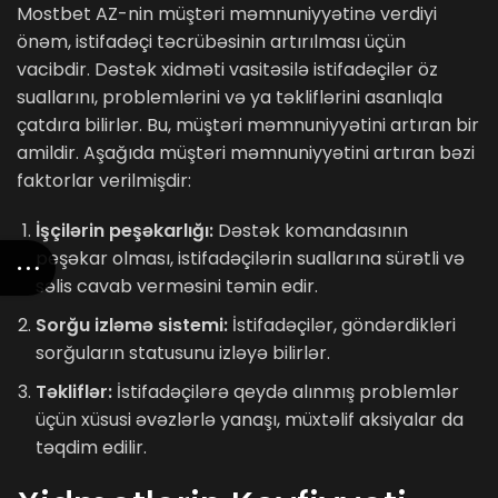
Mostbet AZ-nin müştəri məmnuniyyətinə verdiyi
önəm, istifadəçi təcrübəsinin artırılması üçün
vacibdir. Dəstək xidməti vasitəsilə istifadəçilər öz
suallarını, problemlərini və ya təkliflərini asanlıqla
çatdıra bilirlər. Bu, müştəri məmnuniyyətini artıran bir
amildir. Aşağıda müştəri məmnuniyyətini artıran bəzi
faktorlar verilmişdir:
İşçilərin peşəkarlığı:
Dəstək komandasının
peşəkar olması, istifadəçilərin suallarına sürətli və
səlis cavab verməsini təmin edir.
Sorğu izləmə sistemi:
İstifadəçilər, göndərdikləri
sorğuların statusunu izləyə bilirlər.
Təkliflər:
İstifadəçilərə qeydə alınmış problemlər
üçün xüsusi əvəzlərlə yanaşı, müxtəlif aksiyalar da
təqdim edilir.