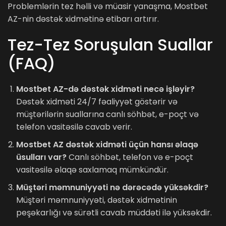
Problemlərin tez həlli və müasir yanaşma, Mostbet
AZ-nin dəstək xidmətinə etibarı artırır.
Tez-Tez Soruşulan Suallar
(FAQ)
Mostbet AZ-də dəstək xidməti necə işləyir?
Dəstək xidməti 24/7 fəaliyyət göstərir və
müştərilərin suallarına canlı söhbət, e-poçt və
telefon vasitəsilə cavab verir.
Mostbet AZ dəstək xidməti üçün hansı əlaqə
üsulları var?
Canlı söhbət, telefon və e-poçt
vasitəsilə əlaqə saxlamaq mümkündür.
Müştəri məmnuniyyəti nə dərəcədə yüksəkdir?
Müştəri məmnuniyyəti, dəstək xidmətinin
peşəkarlığı və sürətli cavab müddəti ilə yüksəkdir.