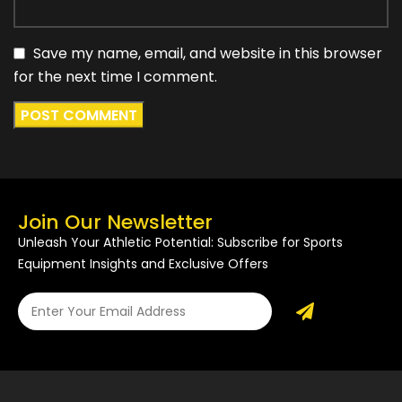
Save my name, email, and website in this browser
for the next time I comment.
Join Our Newsletter
Unleash Your Athletic Potential: Subscribe for Sports
Equipment Insights and Exclusive Offers