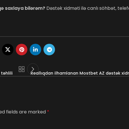
qə saxlaya bilərəm?
Dəstək xidməti ilə canlı söhbət, tele
əhlili
Reallıqdan ilhamlanan Mostbet AZ dəstək xidmə
ed fields are marked
*