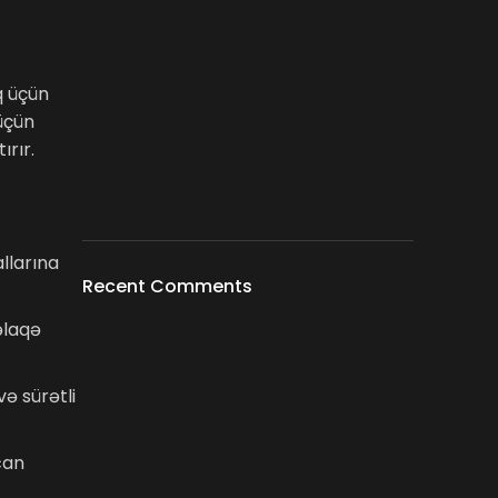
q üçün
 üçün
rır.
llarına
Recent Comments
əlaqə
ə sürətli
can