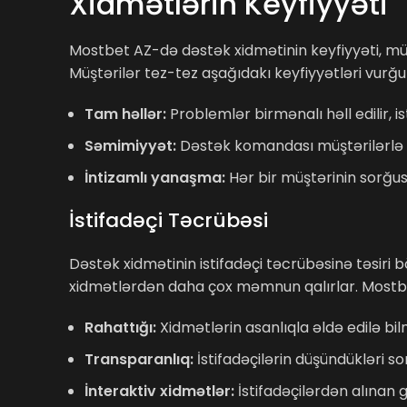
Xidmətlərin Keyfiyyəti
Mostbet AZ-də dəstək xidmətinin keyfiyyəti, müşt
Müştərilər tez-tez aşağıdakı keyfiyyətləri vurğul
Tam həllər:
Problemlər birmənalı həll edilir, i
Səmimiyyət:
Dəstək komandası müştərilərlə s
İntizamlı yanaşma:
Hər bir müştərinin sorğusu
İstifadəçi Təcrübəsi
Dəstək xidmətinin istifadəçi təcrübəsinə təsiri b
xidmətlərdən daha çox məmnun qalırlar. Mostbet 
Rahattığı:
Xidmətlərin asanlıqla əldə edilə bil
Transparanlıq:
İstifadəçilərin düşündükləri s
İnteraktiv xidmətlər:
İstifadəçilərdən alınan 