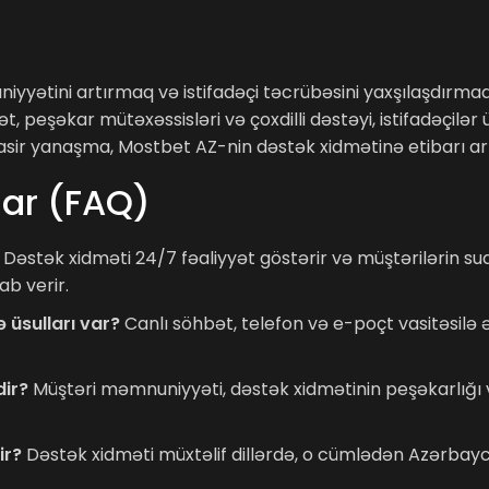
yyətini artırmaq və istifadəçi təcrübəsini yaxşılaşdırma
, peşəkar mütəxəssisləri və çoxdilli dəstəyi, istifadəçilər
asir yanaşma, Mostbet AZ-nin dəstək xidmətinə etibarı artı
lar (FAQ)
Dəstək xidməti 24/7 fəaliyyət göstərir və müştərilərin sua
ab verir.
 üsulları var?
Canlı söhbət, telefon və e-poçt vasitəsilə 
ir?
Müştəri məmnuniyyəti, dəstək xidmətinin peşəkarlığı v
ir?
Dəstək xidməti müxtəlif dillərdə, o cümlədən Azərbay