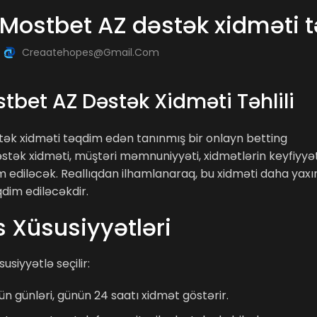
Mostbet AZ dəstək xidməti tə
Creaatehopes@gmail.com
tbet AZ Dəstək Xidməti Təhlili
əstək xidməti təqdim edən tanınmış bir onlayn betting
tək xidməti, müştəri məmnuniyyəti, xidmətlərin keyfiyyət
qdim ediləcək. Reallıqdan ilhamlanaraq, bu xidməti daha yax
dim ediləcəkdir.
 Xüsusiyyətləri
siyyətlə seçilir:
n günləri, günün 24 saatı xidmət göstərir.