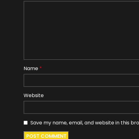
Name
*
Website
Save my name, email, and website in this br