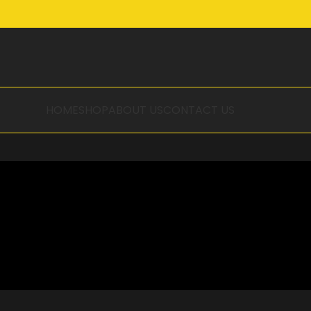
HOME
SHOP
ABOUT US
CONTACT US