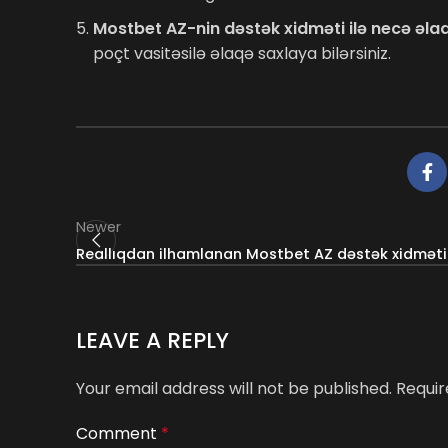
Mostbet AZ-nin dəstək xidməti ilə necə əla
poçt vasitəsilə əlaqə saxlaya bilərsiniz.
Newer
Reallıqdan ilhamlanan Mostbet AZ dəstək xidməti t
LEAVE A REPLY
Your email address will not be published.
Requir
Comment
*