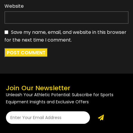
Website
Save my name, email, and website in this browser
for the next time I comment.
Join Our Newsletter
Unleash Your Athletic Potential: Subscribe for Sports
Equipment Insights and Exclusive Offers