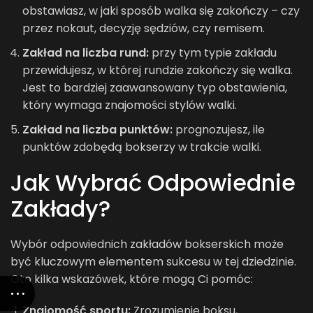
obstawiasz, w jaki sposób walka się zakończy – czy
przez nokaut, decyzję sędziów, czy remisem.
Zakład na liczba rund:
przy tym typie zakładu
przewidujesz, w której rundzie zakończy się walka.
Jest to bardziej zaawansowany typ obstawienia,
który wymaga znajomości stylów walki.
Zakład na liczba punktów:
prognozujesz, ile
punktów zdobędą bokserzy w trakcie walki.
Jak Wybrać Odpowiednie
Zakłady?
Wybór odpowiednich zakładów bokserskich może
być kluczowym elementem sukcesu w tej dziedzinie.
Oto kilka wskazówek, które mogą Ci pomóc:
Znajomość sportu:
Zrozumienie boksu,