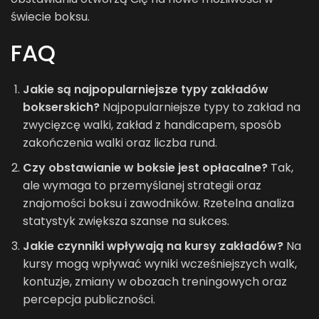
świecie boksu.
FAQ
Jakie są najpopularniejsze typy zakładów
bokserskich?
Najpopularniejsze typy to zakład na
zwycięzcę walki, zakład z handicapem, sposób
zakończenia walki oraz liczba rund.
Czy obstawianie w boksie jest opłacalne?
Tak,
ale wymaga to przemyślanej strategii oraz
znajomości boksu i zawodników. Rzetelna analiza
statystyk zwiększa szanse na sukces.
Jakie czynniki wpływają na kursy zakładów?
Na
kursy mogą wpływać wyniki wcześniejszych walk,
kontuzje, zmiany w obozach treningowych oraz
percepcja publiczności.