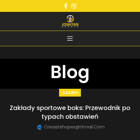
Blog
CASINO
Zakłady sportowe boks: Przewodnik po
typach obstawień
Creaatehopes@gmail.com