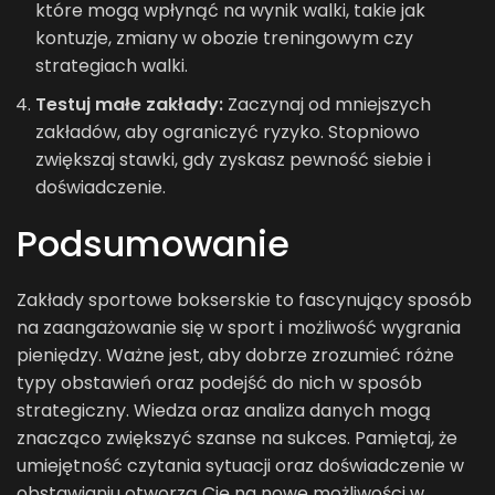
które mogą wpłynąć na wynik walki, takie jak
kontuzje, zmiany w obozie treningowym czy
strategiach walki.
Testuj małe zakłady:
Zaczynaj od mniejszych
zakładów, aby ograniczyć ryzyko. Stopniowo
zwiększaj stawki, gdy zyskasz pewność siebie i
doświadczenie.
Podsumowanie
Zakłady sportowe bokserskie to fascynujący sposób
na zaangażowanie się w sport i możliwość wygrania
pieniędzy. Ważne jest, aby dobrze zrozumieć różne
typy obstawień oraz podejść do nich w sposób
strategiczny. Wiedza oraz analiza danych mogą
znacząco zwiększyć szanse na sukces. Pamiętaj, że
umiejętność czytania sytuacji oraz doświadczenie w
obstawianiu otworzą Cię na nowe możliwości w