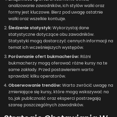
analizowanie zawodników, ich stylów walki oraz
formy jest kluczowe. Bierz pod uwagę ostatnie
walki oraz wszelkie kontuzje.
Śledzenie statystyk:
Wykorzystaj dane
statystyczne dotyczące obu zawodników.
Statystyki mogą dostarczyć cennych informacji na
temat ich wcześniejszych występów.
Porównanie ofert bukmacherów:
Różni
bukmacherzy mogą oferować różne kursy na te
same zakłady. Przed postawieniem warto
sprawdzić kilku operatorów.
Obserwowanie trendów:
Warto zwrócić uwagę na
zmieniające się kursy, które mogą wskazywać na
to, jak publiczność oraz eksperci postrzegają
szansę poszczególnych zawodników.