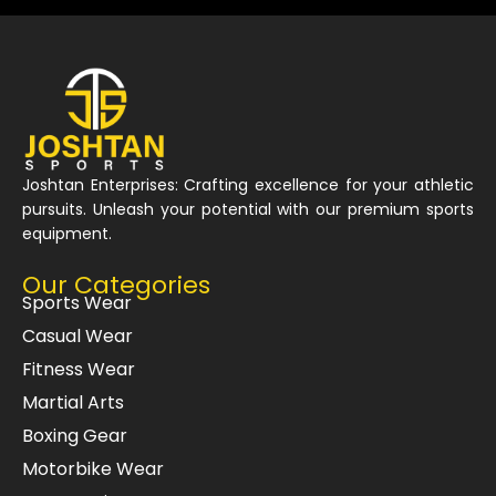
Joshtan Enterprises: Crafting excellence for your athletic
pursuits. Unleash your potential with our premium sports
equipment.
Our Categories
Sports Wear
Casual Wear
Fitness Wear
Martial Arts
Boxing Gear
Motorbike Wear