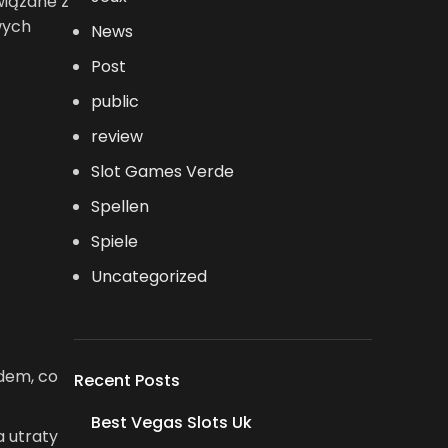
wiązane z
wych
News
Post
public
review
Slot Games Verde
Spellen
Spiele
Uncategorized
dem, co
Recent Posts
Best Vegas Slots Uk
 utraty