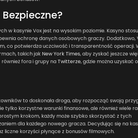
 Bezpieczne?
h w kasynie Vox jest na wysokim poziomie. Kasyno stosu
pewnia ochronę danych osobowych graczy. Dodatkowo, V
m, co potwierdza uczciwość i transparentność operacji.
rmach, takich jak
New York Times
, aby zyskać jeszcze wi
ą również fora i grupy na
Twitterze
, gdzie można uzyskać o
kowników to doskonała droga, aby rozpocząć swoją przy
 tylko korzystne warunki finansowe, ale również wiele rad
i prostym krokom, każdy może szybko skorzystać z tych
iązaniem dla każdego nowego gracza. Decydując się na ka
z liczne korzyści płynące z bonusów filmowych.