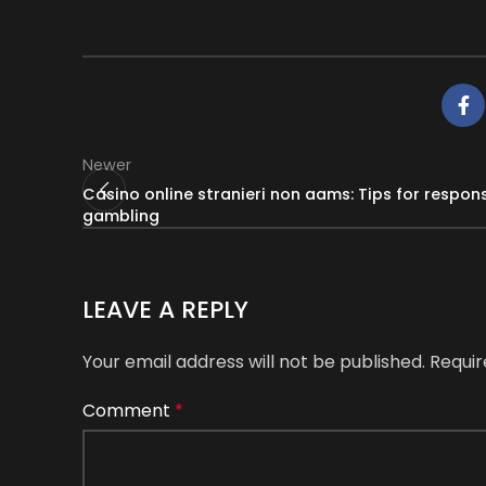
Newer
Casino online stranieri non aams: Tips for respon
gambling
LEAVE A REPLY
Your email address will not be published.
Requir
Comment
*