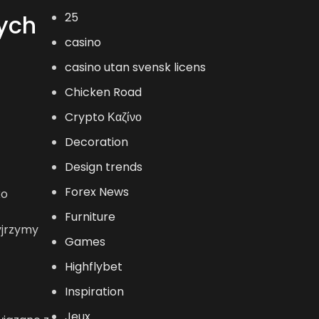
ych
25
casino
casino utan svensk licens
Chicken Road
Crypto Καζίνο
Decoration
Design trends
Forex News
ko
Furniture
yjrzymy
Games
Highflybet
Inspiration
Jeux