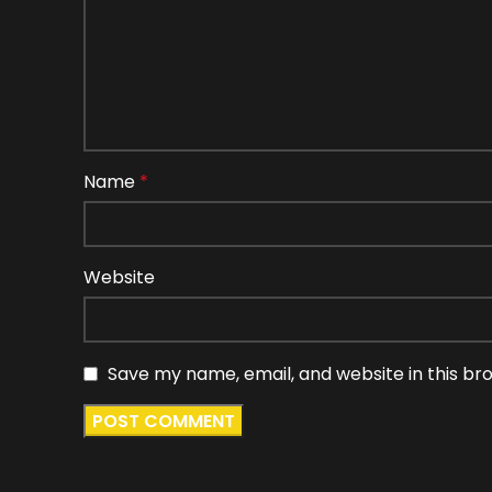
Name
*
Website
Save my name, email, and website in this br