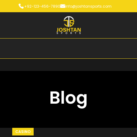
+92-123-456-7890
info@joshtansports.com
Blog
CASINO